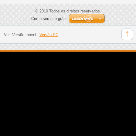
© 2010 Todos os direitos reservados.
Crie o seu site grátis
Ver:
Versão móvel
|
Versão PC